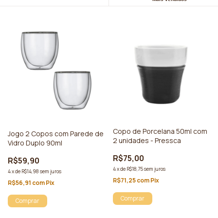
Copo de Porcelana 50ml com
Jogo 2 Copos com Parede de
2 unidades - Pressca
Vidro Duplo 90ml
R$75,00
R$59,90
4
x
de
R$18,75
sem juros
4
x
de
R$14,98
sem juros
R$71,25
com
Pix
R$56,91
com
Pix
Comprar