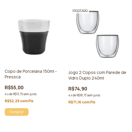
ESGOTADO
Copo de Porcelana 150ml -
Jogo 2 Copos com Parede de
Pressca
Vidro Duplo 240ml
R$55,00
R$74,90
4
x
de
R$13,75
sem juros
4
x
de
R$18,73
sem juros
R$52,25
com
Pix
R$71,16
com
Pix