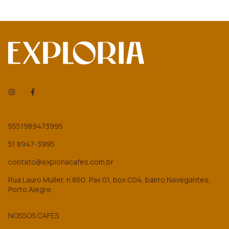
5551989473995
51 8947-3995
contato@exploriacafes.com.br
Rua Lauro Muller, n 860, Pav 01, box C04, bairro Navegantes,
Porto Alegre
NOSSOS CAFÉS