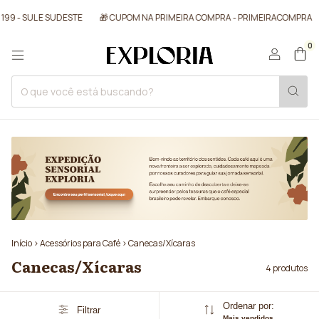
199 - SUL E SUDESTE
🎁 CUPOM NA PRIMEIRA COMPRA - PRIMEIRACOMPRA
0
Início
>
Acessórios para Café
>
Canecas/Xícaras
Canecas/Xícaras
4 produtos
Ordenar por:
Filtrar
Mais vendidos