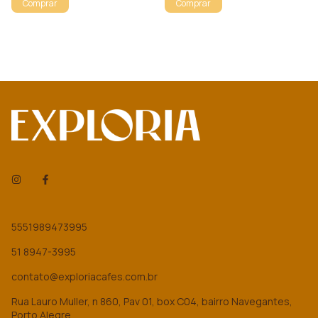
Comprar
Comprar
5551989473995
51 8947-3995
contato@exploriacafes.com.br
Rua Lauro Muller, n 860, Pav 01, box C04, bairro Navegantes,
Porto Alegre