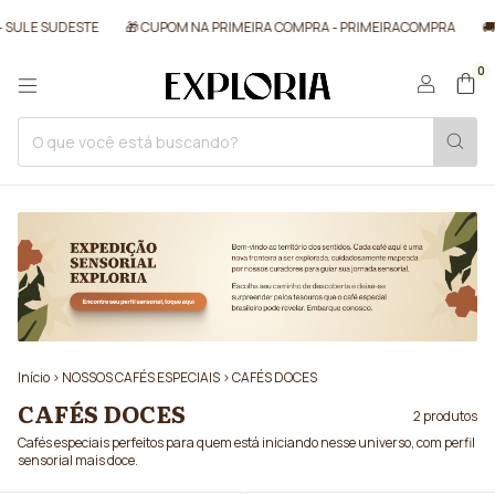
 SUL E SUDESTE
🎁 CUPOM NA PRIMEIRA COMPRA - PRIMEIRACOMPRA
🚚 
0
Início
>
NOSSOS CAFÉS ESPECIAIS
>
CAFÉS DOCES
CAFÉS DOCES
2 produtos
Cafés especiais perfeitos para quem está iniciando nesse universo, com perfil
sensorial mais doce.