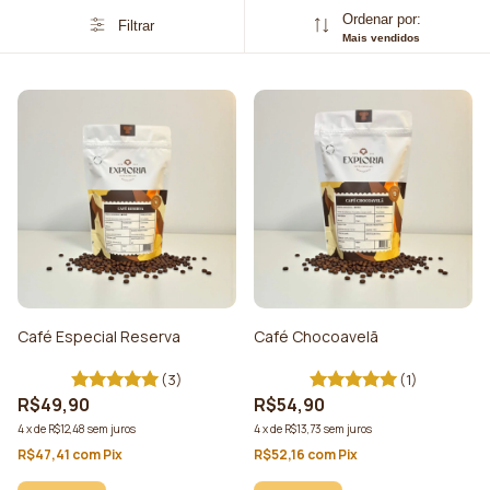
Ordenar por:
Filtrar
Mais vendidos
Café Especial Reserva
Café Chocoavelã
(3)
(1)
R$49,90
R$54,90
4
x
de
R$12,48
sem juros
4
x
de
R$13,73
sem juros
R$47,41
com
Pix
R$52,16
com
Pix