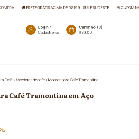
MPRA
🚚 FRETE GRÁTIS ACIMA DE R$ 199 - SUL E SUDESTE
🎁 CUPOM NA P
Login
/
Carrinho
(
0
)
Cadastre-se
R$0,00
R
ara Café
>
Moedores de café
>
Moedor para Café Tramontina
ra Café Tramontina em Aço
0
Pix