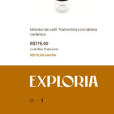
Moedor de café Tramontina com lâmina
cerâmica
R$179,00
4
x
de
R$44,75
sem juros
R$170,05
com
Pix