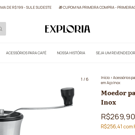
 DE R$ 199 - SUL E SUDESTE
🎁 CUPOM NA PRIMEIRA COMPRA - PRIMEIRACO
ACESSÓRIOS PARA CAFÉ
NOSSA HISTÓRIA
SEJA UM REVENDEDO
Início
>
Acessórios p
1
/
6
em Aço Inox
Moedor pa
Inox
R$269,9
R$256,41
com